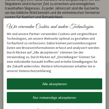
Skigebiete sind in kurzer Zeit zu erreichen und ermöglichen
traumhaften Skigenuss. Zu jeder Jahreszeit sind die Gastwirte
um das leibliche Wohl bemüht und die einheimischen Vermieter
sorgen für Komfort und Behaglichkeit.
Wir verwenden Cookies und andere Technologien.
Wir und unsere Partner verwenden Cookies und vergleichbare
Technologien, um unsere Webseite optimal zu gestalten und
fortlaufend zu verbessern. Dabei können personenbezogene
Weitere Informationen unter
http://www.reichenbach-im-
Daten wie Browserinformationen erfasst und analysiert werden.
allgaeu.de
Durch Klicken auf „Alle akzeptieren“ stimmen Sie der
Verwendung zu. Durch Klicken auf „Einstellungen“ können Sie
eine individuelle Auswahl treffen und erteilte Einwilligungen für
die Zukunft widerrufen. Weitere Informationen erhalten Sie in
KONTAKT
ÜBER UNS
unserer Datenschutzerklärung.
Haus Jocham
Unser Haus mit einer
Reichenbach 57
Ferienwohnung liegt ruhig
87561 Oberstdorf /
und sonnig am Ortsrand von
Alle akzeptieren
Reichenbach
Reichenbach. Eine
DEUTSCHLAND
komfortable und liebevoll
Tel.
+49 8326 351 65
eingerichtete Wohnung
Nur notwendige akzeptieren
fewo@haus-jocham.de
wartet auf Sie