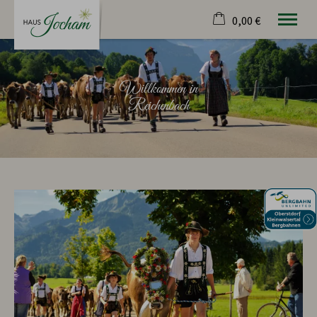
0,00 €
×
20. bis 27. August
Warenkorb ist leer
2 Erwachsene
Willkommen in
Reichenbach
Willkommen
Ferienwohnung
Reichenbach
Bewertungen
Anfrage
Anreise
Tel.
08326 351 65